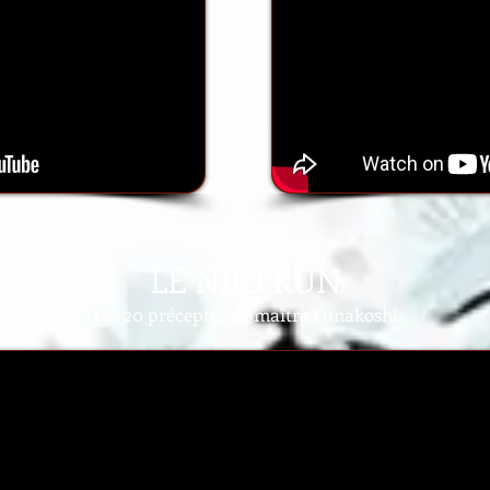
LE NIJU KUN
Les 20 préceptes de maître Funakoshi