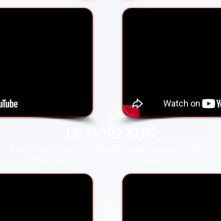
LE DOJO KUN
Ces préceptes que l'on récite à chaque séance au dojo...
Quels sont-ils ? Voici leur vraie signification :